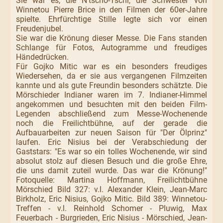
Sie war es, die N'tscho-Tschi, die Schwester von
Winnetou Pierre Brice in den Filmen der 60er-Jahre
spielte. Ehrfürchtige Stille legte sich vor einen
Freudenjubel.
Sie war die Krönung dieser Messe. Die Fans standen
Schlange für Fotos, Autogramme und freudiges
Händedrücken.
Für Gojko Mitic war es ein besonders freudiges
Wiedersehen, da er sie aus vergangenen Filmzeiten
kannte und als gute Freundin besonders schätzte. Die
Mörschieder Indianer waren im 7. Indianer-Himmel
angekommen und besuchten mit den beiden Film-
Legenden abschließend zum Messe-Wochenende
noch die Freilichtbühne, auf der gerade die
Aufbauarbeiten zur neuen Saison für "Der Ölprinz"
laufen. Eric Nisius bei der Verabschiedung der
Gaststars: "Es war so ein tolles Wochenende, wir sind
absolut stolz auf diesen Besuch und die große Ehre,
die uns damit zuteil wurde. Das war die Krönung!"
Fotoquelle: Martina Hoffmann, Freilichtbühne
Mörschied Bild 327: v.l. Alexander Klein, Jean-Marc
Birkholz, Eric Nisius, Gojko Mitic. Bild 389: Winnetou-
Treffen - v.l. Reinhold Schomer - Pluwig, Max
Feuerbach - Burgrieden, Eric Nisius - Mörschied, Jean-