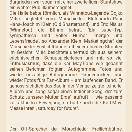
Burgrieden war sogar mit einer zweiteiligen Stuntshow
ein wahrer Publilkumsmagnet.
Die Halle bebte förmlich, als Winnetou-Legende Gojko
Mitic, begleitet vom Mörschieder Blutsbrüder-Paar
Hans-Joachim Klein (Old Shatterhand) und Eric Nisius
(Winnetou) die Bühne betrat. "Ein super-Typ,
sympathisch und voller Humor, Energie und
Lebensfreude", so Alexander Klein, Marketingchef der
Mörschieder Freilichtbühne mit einem breiten Strahlen
im Gesicht. Mitic berichtete unermüdlich aus seinem
erlebnisreichen Schauspielerleben und mit so viel
Enthusiasmus, dass die Karl-May-Fans wie gebannt
seinen Berichten folgten. Autogramme, Fotos und
wieder unzählige Autogramme, Händedrücken, und
wieder Fotos fürs Fan-Album – am laufenden Band. Er
genoss sichtlich das Bad in der Menge, zeigte keinerlei
Allüren und sang sogar einen Indianer-Song, der zum
Schutz „unserer Mutter Erde“ aufruft – wie passend
zur aktuellen Bewegung; so hatte auch die Karl-May-
Messe ihren „saturday for future“.
Der Off-Sprecher der Mörschieder Freilichtbühne,